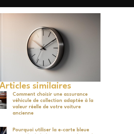
Articles similaires
Comment choisir une assurance
véhicule de collection adaptée à la
valeur réelle de votre voiture
ancienne
Pourquoi utiliser la e-carte bleue