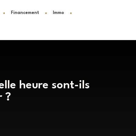
Financement
Immo
lle heure sont-ils
r ?