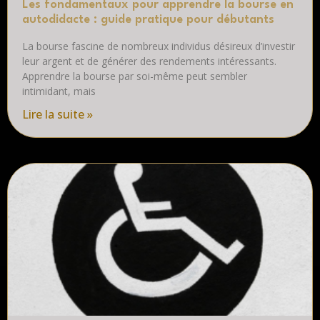
Les fondamentaux pour apprendre la bourse en
autodidacte : guide pratique pour débutants
La bourse fascine de nombreux individus désireux d’investir
leur argent et de générer des rendements intéressants.
Apprendre la bourse par soi-même peut sembler
intimidant, mais
Lire la suite »